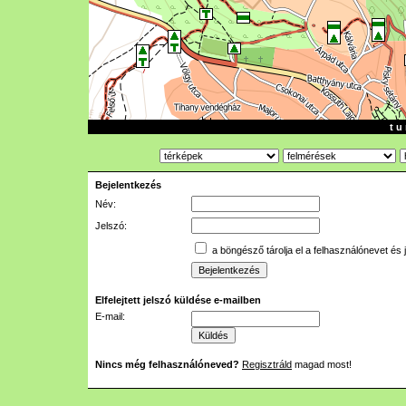
t u 
Bejelentkezés
Név:
Jelszó:
a böngésző tárolja el a felhasználónevet és 
Elfelejtett jelszó küldése e-mailben
E-mail:
Nincs még felhasználóneved?
Regisztráld
magad most!