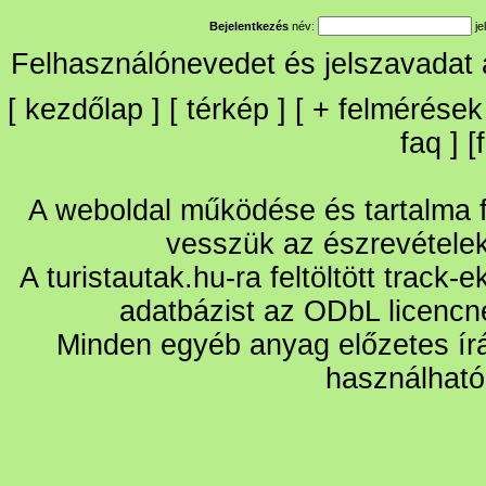
Bejelentkezés
név:
je
Felhasználónevedet és jelszavadat
[
kezdőlap
] [
térkép
] [
+
felmérések
faq
] [
A weboldal működése és tartalma fo
vesszük az észrevétele
A turistautak.hu-ra feltöltött track-
adatbázist az ODbL licencn
Minden egyéb anyag előzetes írá
használható